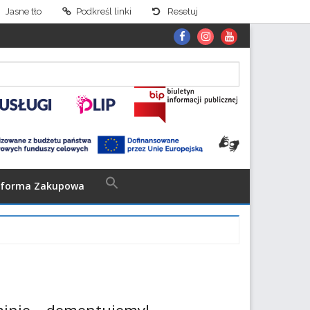
Jasne tło
Podkreśl linki
Resetuj
fb
Instagram
You
tube
Search
tforma Zakupowa
for: