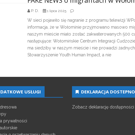
FAKE NEWS o migrantach w Wołom
P. D.
1 lipca 2025
W sieci pojawiło się nagranie z programu telewizji W
informacja, że w Wołominie przyjmowano masowo migra
naszym mieście miało zostać zakwaterowanych 500 cu
następujące: Wołomińskie Centrum Integracji Cudzozie
ma siedziby w naszym mieście i nie prowadzi żadnych dz
Stowarzyszenie Youth Human Impact, a nie
DATKOWE USŁUGI
DEKLARACJA DOSTEPNO
adresowa
Zobacz deklarację dostępności
ypy
ka prywatności
autorskie
acja o przetwarzaniu danych