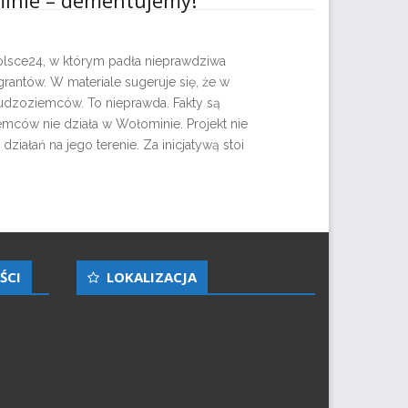
inie – dementujemy!
Polsce24, w którym padła nieprawdziwa
ntów. W materiale sugeruje się, że w
dzoziemców. To nieprawda. Fakty są
mców nie działa w Wołominie. Projekt nie
iałań na jego terenie. Za inicjatywą stoi
ŚCI
LOKALIZACJA