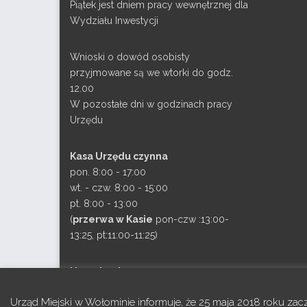
Piątek jest dniem pracy wewnętrznej dla
Wydziału Inwestycji
Wnioski o dowód osobisty
przyjmowane są we wtorki do godz.
12.00
W pozostałe dni w godzinach pracy
Urzędu
Kasa Urzędu czynna
pon. 8:00 - 17:00
wt. - czw. 8:00 - 15:00
pt. 8:00 - 13:00
(
przerwa w Kasie
pon-czw :13:00-
13:25, pt:11:00-11:25)
Nr rachunku:
49 1240 6074 1111 0000 4991 6047
Urząd Miejski w Wołominie informuje, że 25 maja 2018 roku za
Opłata skarbowa: