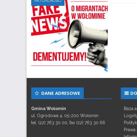
AKTUALNOŚCI
DANE ADRESOWE
DO
Gmina Wołomin
Baza 
ul. Ogrodowa 4, 05-200 Wołomin
Logot
tel. (22) 763 30 00, fax (22) 763 30 66
Polity
Prawa 
Inform