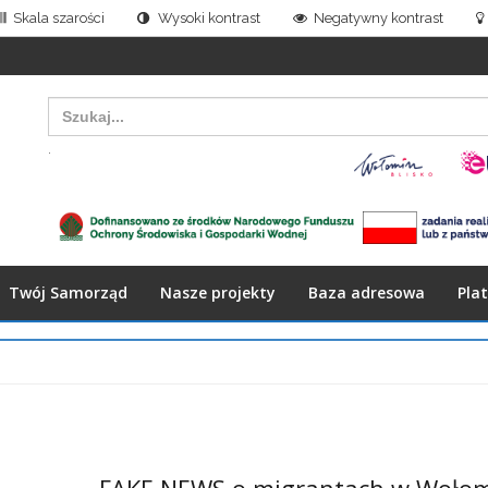
Skala szarości
Wysoki kontrast
Negatywny kontrast
Search
for:
.
Twój Samorząd
Nasze projekty
Baza adresowa
Pla