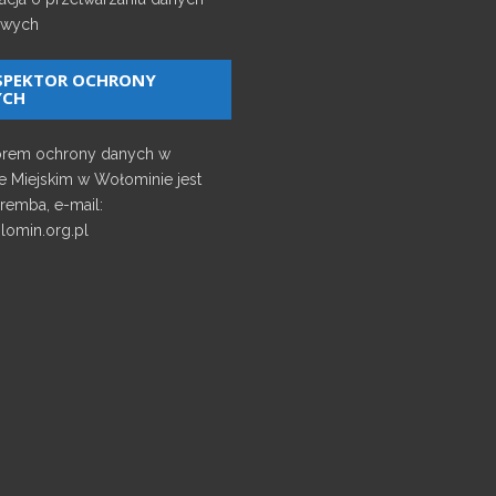
wych
SPEKTOR OCHRONY
YCH
orem ochrony danych w
e Miejskim w Wołominie jest
remba, e-mail:
omin.org.pl