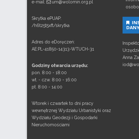
e-mail:
um@wolomin.org.pl
osobo
Skrytka ePUAP:
IN
/h6t25t5xft/skrytka
DAN
Adres do eDoręczeń:
Inspekt
AE:PL-41850-14313-WTUCH-31
Urzędzi
Anna Za
iod@wol
Godziny otwarcia urzędu:
pon. 8:00 - 18:00
wt. - czw. 8:00 - 16:00
pt. 8:00 - 14:00
Wtorek i czwartek to dni pracy
wewnętrznej Wydziału Urbanistyki oraz
Wydziału Geodezji i Gospodarki
Nieruchomościami