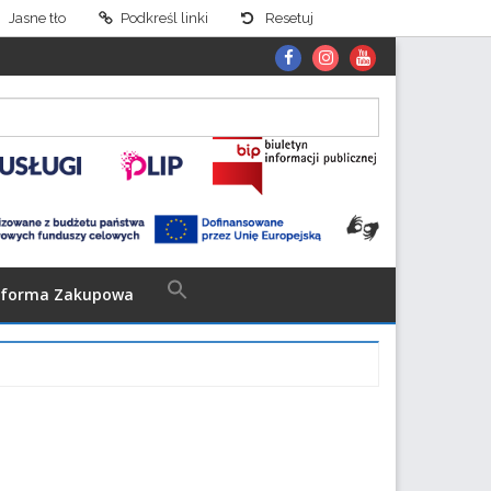
Jasne tło
Podkreśl linki
Resetuj
fb
Instagram
You
tube
Search
tforma Zakupowa
for: