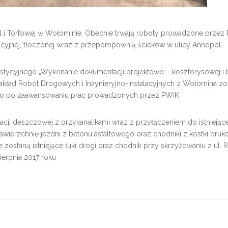
i Torfowej w Wołominie. Obecnie trwają roboty prowadzone przez Pr
itacyjnej, tłoczonej wraz z przepompownią ścieków w ulicy Annopol.
stycyjnego „Wykonanie dokumentacji projektowo – kosztorysowej i b
kład Robót Drogowych i Inżynieryjno-Instalacyjnych z Wołomina zo
ro po zaawansowaniu prac prowadzonych przez PWiK.
 deszczowej z przykanalikami wraz z przyłączeniem do istniejącej 
ierzchnię jezdni z betonu asfaltowego oraz chodniki z kostki brukow
zostaną istniejące łuki drogi oraz chodnik przy skrzyżowaniu z ul. 
ierpnia 2017 roku