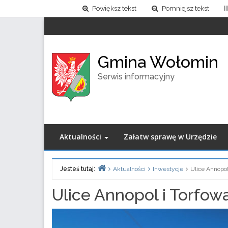
Powiększ tekst
Pomniejsz tekst
Gmina Wołomin
Serwis informacyjny
Aktualności
Załatw sprawę w Urzędzie
Jesteś tutaj:
Aktualności
Inwestycje
Ulice Annopo
Home
Ulice Annopol i Torfo