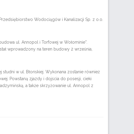
zedsiębiorstwo Wodociągów i Kanalizacji Sp. z o.o.
udowa ul. Annopol i Torfowej w Wołominie”.
stał wprowadzony na teren budowy 2 września,
studni w ul. Błońskiej. Wykonana zostanie również
ej. Powstaną zjazdy i dojścia do posesji, cieki
Radzymińską, a także skrzyżowanie ul. Annopol z