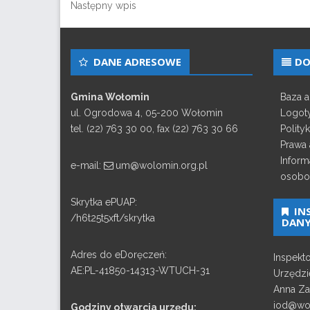
Następny wpis
DANE ADRESOWE
DO
Gmina Wołomin
Baza 
ul. Ogrodowa 4, 05-200 Wołomin
Logot
tel. (22) 763 30 00, fax (22) 763 30 66
Polity
Prawa 
Inform
e-mail:
um@wolomin.org.pl
osobo
Skrytka ePUAP:
IN
/h6t25t5xft/skrytka
DAN
Adres do eDoręczeń:
Inspekt
AE:PL-41850-14313-WTUCH-31
Urzędzi
Anna Za
iod@wol
Godziny otwarcia urzędu: