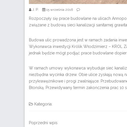
J. P.
15 września 2016
Rozpoczęły się prace budowlane na ulicach Annopol 
związane z budową sieci kanalizacji sanitarnej graw
Budowa ulic prowadzona jest w ramach zadania inwe
Wykonawca inwestycji Królik Włodzimierz – KROL Za
jednak będzie mógł podjąć prace budowlane dopie
W ramach umowy wykonawca wybuduje sieć kanalizacji
niezbędna wycinka drzew. Obie ulice zyskają nową naw
przykrawężnikowe i progi zwalniające. Przebudowane 
Błońską. Przewidywany termin zakończenia prac 10 s
Kategoria:
Poprzedni wpis