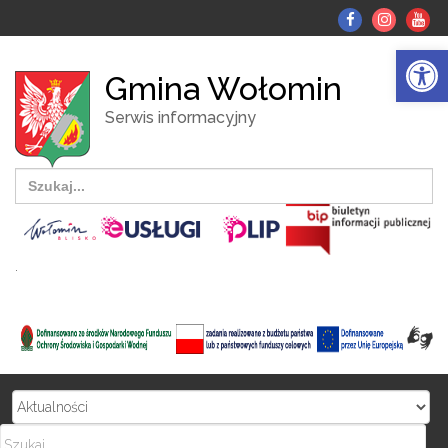
fb
Instagr
Yo
tu
Otwórz pasek narzędzi
Gmina Wołomin
Serwis informacyjny
Search
for:
.