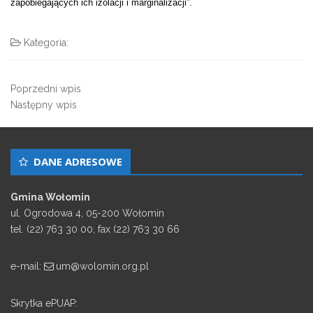
zapobiegających ich izolacji i marginalizacji”.
Kategoria:
Poprzedni wpis
Następny wpis
DANE ADRESOWE
Gmina Wołomin
ul. Ogrodowa 4, 05-200 Wołomin
tel. (22) 763 30 00, fax (22) 763 30 66
e-mail:
um@wolomin.org.pl
Skrytka ePUAP: