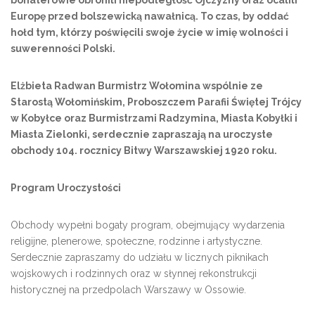
bohaterowie obronili niepodległość Ojczyzny oraz ocalili
Europę przed bolszewicką nawałnicą. To czas, by oddać
hołd tym, którzy poświęcili swoje życie w imię wolności i
suwerenności Polski.
Elżbieta Radwan Burmistrz Wołomina wspólnie ze
Starostą Wołomińskim, Proboszczem Parafii Świętej Trójcy
w Kobyłce oraz Burmistrzami Radzymina, Miasta Kobyłki i
Miasta Zielonki, serdecznie zapraszają na uroczyste
obchody 104. rocznicy Bitwy Warszawskiej 1920 roku.
Program Uroczystości
Obchody wypełni bogaty program, obejmujący wydarzenia
religijne, plenerowe, społeczne, rodzinne i artystyczne.
Serdecznie zapraszamy do udziału w licznych piknikach
wojskowych i rodzinnych oraz w słynnej rekonstrukcji
historycznej na przedpolach Warszawy w Ossowie.