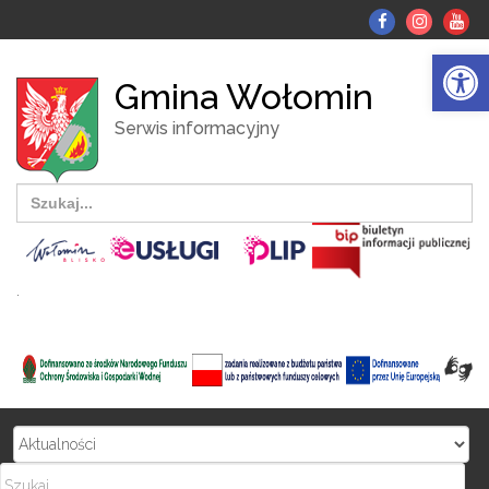
fb
Instagr
Yo
tu
Otwórz pasek narzędzi
Gmina Wołomin
Serwis informacyjny
Search
for:
.