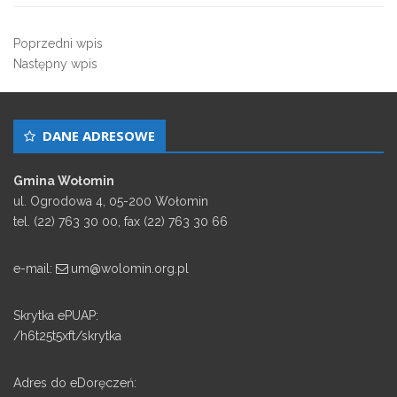
Poprzedni wpis
Następny wpis
DANE ADRESOWE
Gmina Wołomin
ul. Ogrodowa 4, 05-200 Wołomin
tel. (22) 763 30 00, fax (22) 763 30 66
e-mail:
um@wolomin.org.pl
Skrytka ePUAP:
/h6t25t5xft/skrytka
Adres do eDoręczeń: