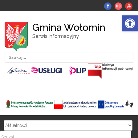
fb
Instagr
Yo
tu
Otwórz pasek narzędzi
Gmina Wołomin
Serwis informacyjny
Search
for:
.