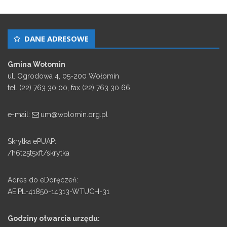
DANE ADRESOWE
Gmina Wołomin
ul. Ogrodowa 4, 05-200 Wołomin
tel. (22) 763 30 00, fax (22) 763 30 66
e-mail:
um@wolomin.org.pl
Skrytka ePUAP:
/h6t25t5xft/skrytka
Adres do eDoręczeń:
AE:PL-41850-14313-WTUCH-31
Godziny otwarcia urzędu: